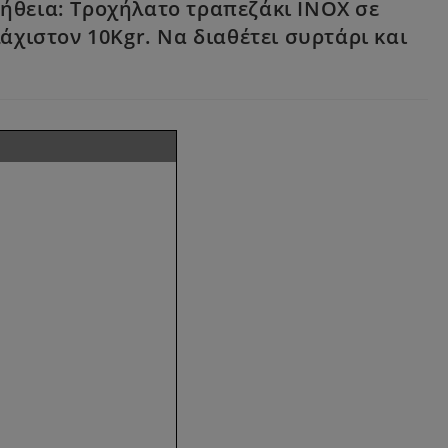
μήθεια: Τροχήλατο τραπεζάκι INOX σε
άχιστον 10Kgr. Να διαθέτει συρτάρι και