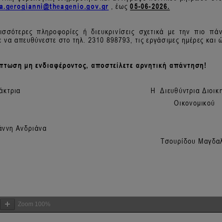
Zoom
100%