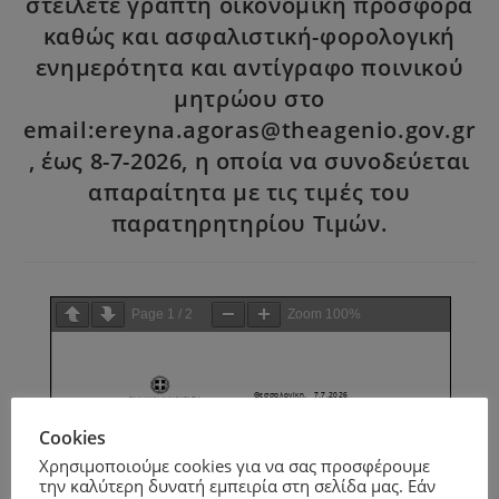
στείλετε γραπτή οικονομική προσφορά
καθώς και ασφαλιστική-φορολογική
ενημερότητα και αντίγραφο ποινικού
μητρώου στο
email:ereyna.agoras@theagenio.gov.gr
, έως 8-7-2026, η οποία να συνοδεύεται
απαραίτητα με τις τιμές του
παρατηρητηρίου Τιμών.
Page
1
/
2
Zoom
100%
Cookies
Χρησιμοποιούμε cookies για να σας προσφέρουμε
την καλύτερη δυνατή εμπειρία στη σελίδα μας. Εάν