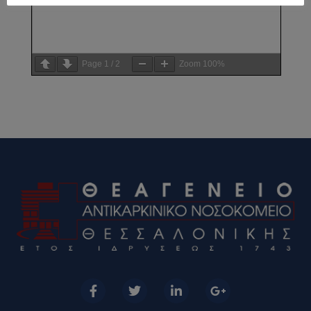
Page
1
/
2
Zoom
100%