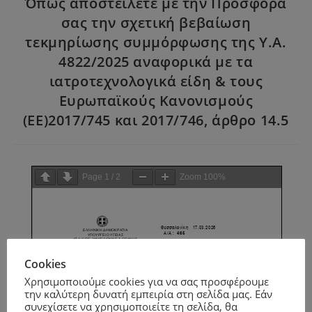
Όπως αποστείλετε με την Προσφορά
σας την σχετική βεβαίωση
τεκμηρίωσης συμμόρφωσης της Υ.Α.
4822/2025 αναφορικά με τα
ιατροτεχνολογικά είδη & τους
Ευρωπαϊκούς Κανονισμούς
(ΕΕ)2017/745 και 2017/746, άρθρο 14.5
Page
1
/
2
Zoom
100%
Cookies
Χρησιμοποιούμε cookies για να σας προσφέρουμε
την καλύτερη δυνατή εμπειρία στη σελίδα μας. Εάν
συνεχίσετε να χρησιμοποιείτε τη σελίδα, θα