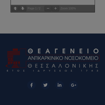
Page
1
/
2
Zoom
100%