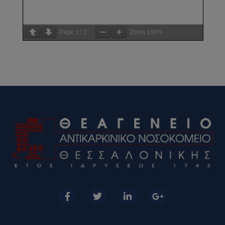
Page
1
/
2
Zoom
100%