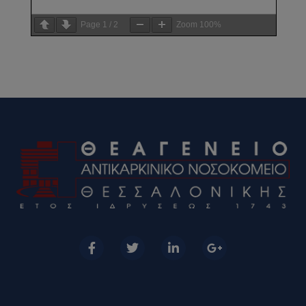
Page
1
/
2
Zoom
100%