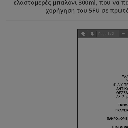
ελαστομερές μπαλόνι 300ml, που να πα
χορήγηση του 5FU σε πρωτόκ
Page
1
/
2