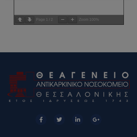
Page
1
/
2
Zoom
100%