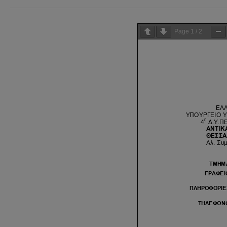
Page
1
/
2