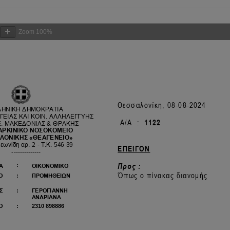
Zoom
100%