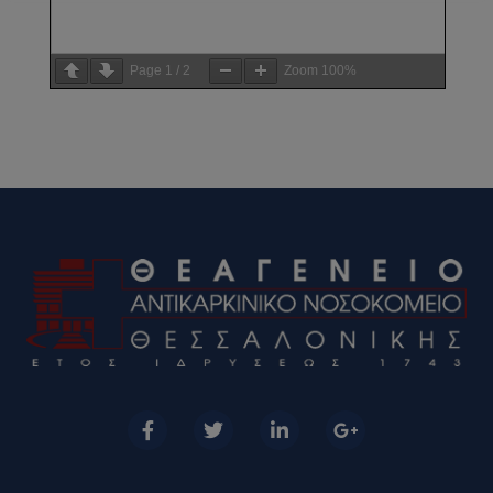
Page
1
/
2
Zoom
100%