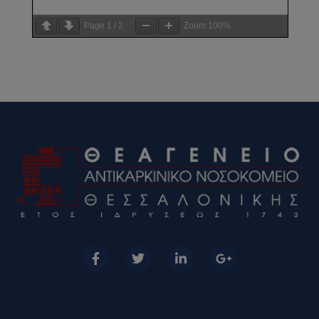
Page
1
/
2
Zoom
100%