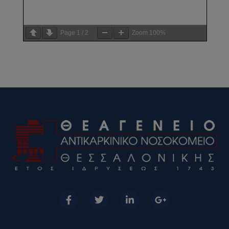
Page
1
/
2
Zoom
100%