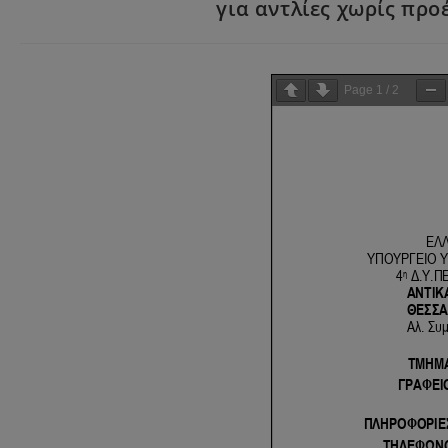
για αντλίες χωρίς προέ
Page
1
/
2