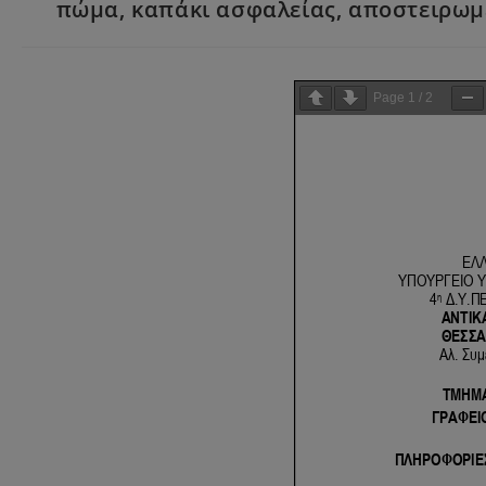
πώμα, καπάκι ασφαλείας, αποστειρωμέν
Page
1
/
2