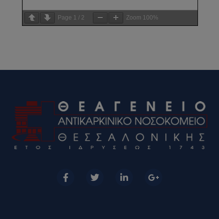
Page
1
/
2
Zoom
100%