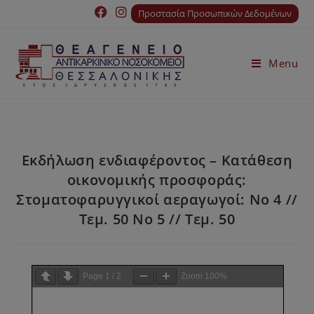
Προστασία Προσωπικών Δεδομένων
Menu
Εκδήλωση ενδιαφέροντος – Κατάθεση
οικονομικής προσφοράς:
Στοματοφαρυγγικοί αεραγωγοί: Νο 4 //
Τεμ. 50 Νο 5 // Τεμ. 50
Page
1
/
2
Zoom
100%