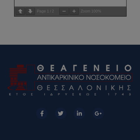
Page
1
/
2
Zoom
100%