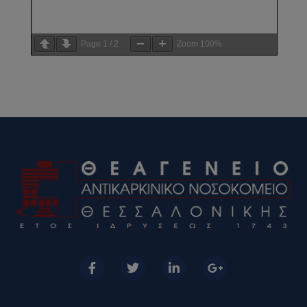
Page
1
/
2
Zoom
100%