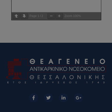
Page
1
/
2
Zoom
100%