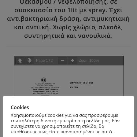
ψεκασμού / νεφελοποίησης, σε
συσκευασία του 1lit με spray. Έχει
αντιβακτηριακή δράση, αντιμυκητιακή
και αντιική. Χωρίς χλώριο, αλκοόλ,
συντηρητικά και νανουλικά.
Page
1
/
2
Zoom
100%
Cookies
Χρησιμοποιούμε cookies για να σας προσφέρουμε
την καλύτερη δυνατή εμπειρία στη σελίδα μας. Εάν
συνεχίσετε να χρησιμοποιείτε τη σελίδα, θα
υποθέσουμε πως είστε ικανοποιημένοι με αυτό.