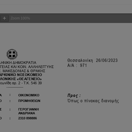
Zoom
100%