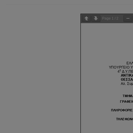
Page
1
/
2