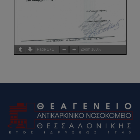
Page
1
/
1
Zoom
100%