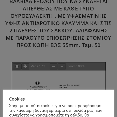
ΒΑΛΒΙΔΑ ΕΞΟΔΟΥ ΠΟΥ ΝΑ ΣΥΝΔΕΕΤΑΙ
ΑΠΕΥΘΕΙΑΣ ΜΕ ΚΑΘΕ ΤΥΠΟ
ΟΥΡΟΣΥΛΛΕΚΤΗ . ΜΕ ΥΦΑΣΜΑΤΙΝΗΣ
ΥΦΗΣ ΑΝΤΙΙΔΡΩΤΙΚΟ ΚΑΛΥΜΜΑ ΚΑΙ ΣΤΙΣ
2 ΠΛΕΥΡΕΣ ΤΟΥ ΣΑΚΚΟΥ. ΑΔΙΑΦΑΝΗΣ
ΜΕ ΠΑΡΑΘΥΡΟ ΕΠΙΘΕΩΡΗΣΗΣ ΣΤΟΜΙΟΥ
ΠΡΟΣ ΚΟΠΗ ΕΩΣ 55mm. Τεμ. 50
Page
1
/
2
Zoom
100%
Cookies
Χρησιμοποιούμε cookies για να σας προσφέρουμε
την καλύτερη δυνατή εμπειρία στη σελίδα μας. Εάν
συνεχίσετε να χρησιμοποιείτε τη σελίδα, θα