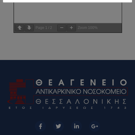
Page
1
/
2
Zoom
100%