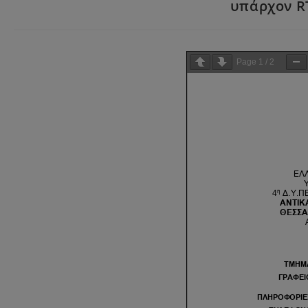
υπάρχον RT
Page
1
/
2