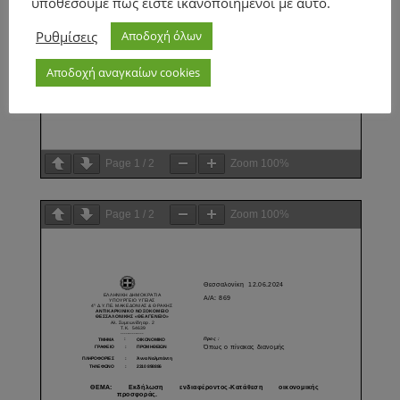
υποθέσουμε πως είστε ικανοποιημένοι με αυτό.
Ρυθμίσεις
Αποδοχή όλων
Αποδοχή αναγκαίων cookies
Page
1
/
2
Zoom
100%
Page
1
/
2
Zoom
100%