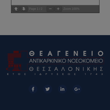
Page
1
/
2
Zoom
100%