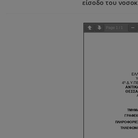
είσοδο του νοσο
Page
1
/
1