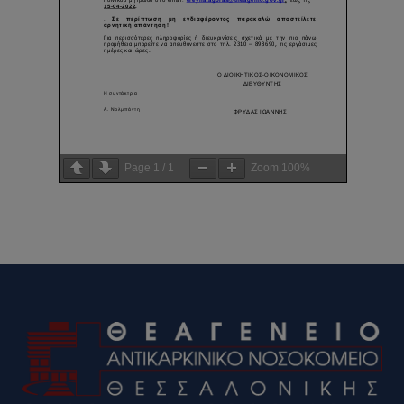
Page
1
/
1
Zoom
100%