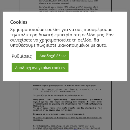
Cookies
Χρησιμοποιούμε cookies για να σας προσφέρουμε
την καλύτερη δυνατή εμπειρία στη σελίδα μας. Εάν
Page
1
/
3
Zoom
100%
συνεχίσετε να χρησιμοποιείτε τη σελίδα, θα
υποθέσουμε πως είστε ικανοποιημένοι με αυτό.
Page
1
/
1
Zoom
100%
Ρυθμίσεις
Αποδοχή όλων
Αποδοχή αναγκαίων cookies