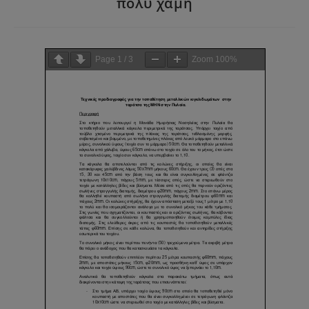
πολύ χαμη
Page
1
/
3
Zoom
100%