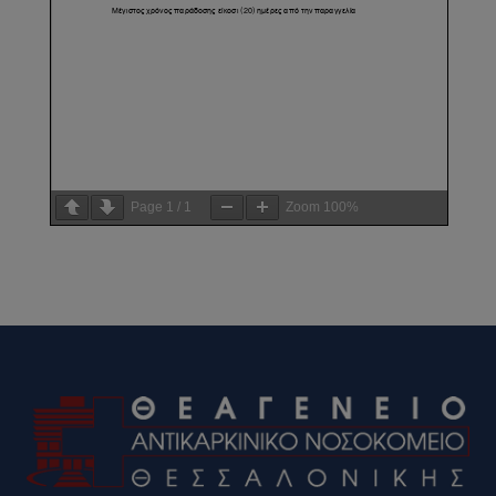
Page
1
/
1
Zoom
100%