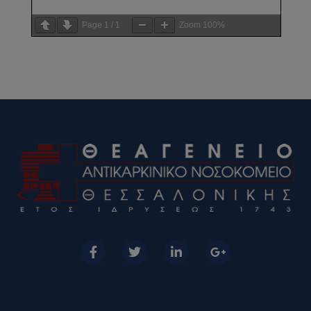
Page
1
/
1
Zoom
100%