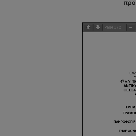
προ
Page
1
/
2