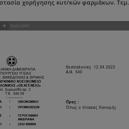
στασία χορήγησης κυτ/κών φαρμάκων. Τεμ.
Zoom
100%