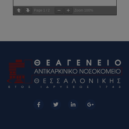
Page
1
/
2
Zoom
100%