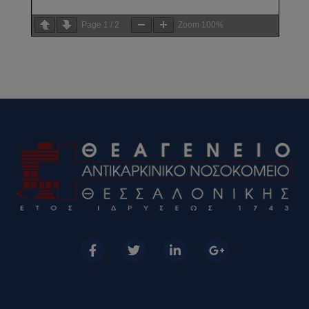
Page
1
/
2
Zoom
100%