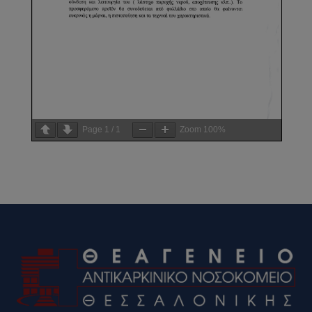
Page
1
/
1
Zoom
100%