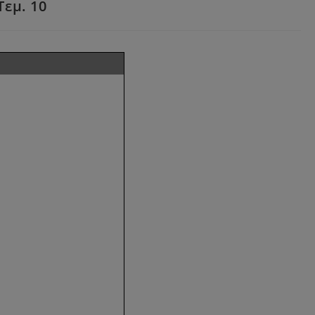
Tεμ. 10