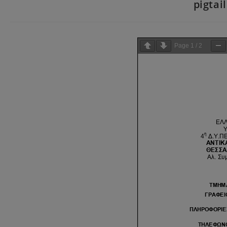
pigtai
Page
1
/
2