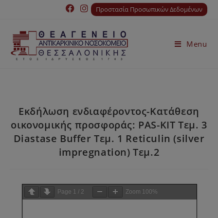
Προστασία Προσωπικών Δεδομένων
Menu
Εκδήλωση ενδιαφέροντος-Κατάθεση
οικονομικής προσφοράς: PAS-KIT Τεμ. 3
Diastase Buffer Τεμ. 1 Reticulin (silver
impregnation) Τεμ.2
Page
1
/
2
Zoom
100%