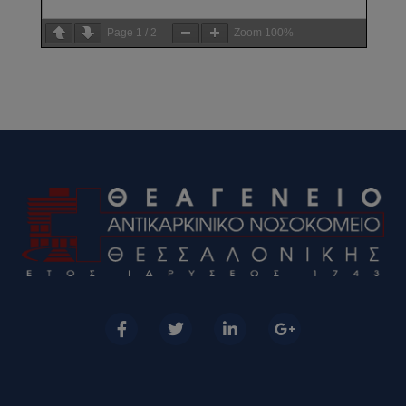
Page
1
/
2
Zoom
100%