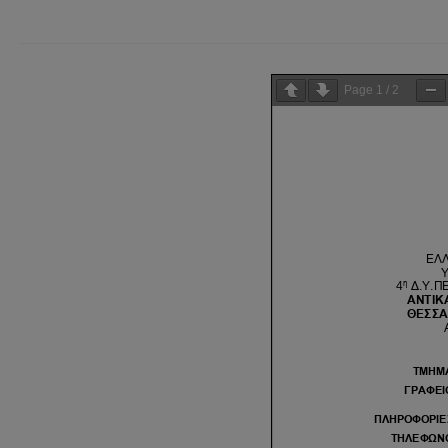
Page
1
/
2