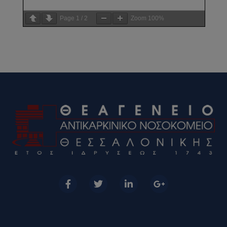
Page
1
/
2
Zoom
100%