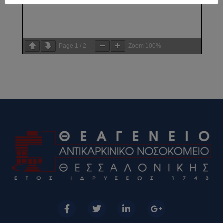
Page
1
/
2
Zoom
100%