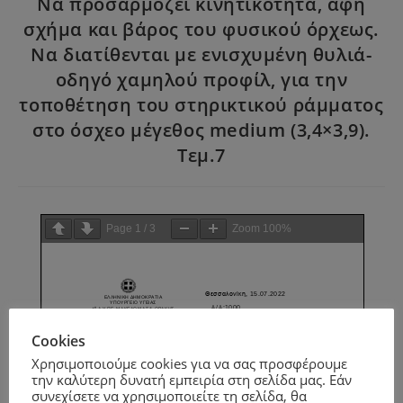
Να προσαρμόζει κινητικότητα, αφή
σχήμα και βάρος του φυσικού όρχεως.
Να διατίθενται με ενισχυμένη θυλιά-
οδηγό χαμηλού προφίλ, για την
τοποθέτηση του στηρικτικού ράμματος
στο όσχεο μέγεθος medium (3,4×3,9).
Τεμ.7
Page
1
/
3
Zoom
100%
Cookies
Χρησιμοποιούμε cookies για να σας προσφέρουμε
την καλύτερη δυνατή εμπειρία στη σελίδα μας. Εάν
συνεχίσετε να χρησιμοποιείτε τη σελίδα, θα