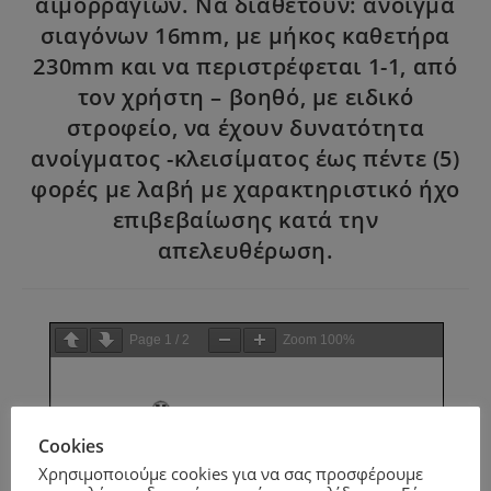
αιμορραγιών. Να διαθέτουν: άνοιγμα
σιαγόνων 16mm, με μήκος καθετήρα
230mm και να περιστρέφεται 1-1, από
τον χρήστη – βοηθό, με ειδικό
στροφείο, να έχουν δυνατότητα
ανοίγματος -κλεισίματος έως πέντε (5)
φορές με λαβή με χαρακτηριστικό ήχο
επιβεβαίωσης κατά την
απελευθέρωση.
Page
1
/
2
Zoom
100%
Cookies
Χρησιμοποιούμε cookies για να σας προσφέρουμε