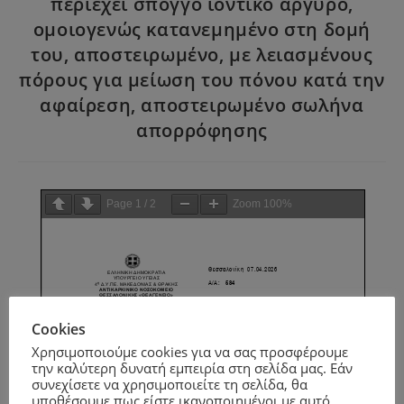
περιέχει σπόγγο ιοντικό άργυρο,
ομοιογενώς κατανεμημένο στη δομή
του, αποστειρωμένο, με λειασμένους
πόρους για μείωση του πόνου κατά την
αφαίρεση, αποστειρωμένο σωλήνα
απορρόφησης
Page
1
/
2
Zoom
100%
Cookies
Χρησιμοποιούμε cookies για να σας προσφέρουμε
την καλύτερη δυνατή εμπειρία στη σελίδα μας. Εάν
συνεχίσετε να χρησιμοποιείτε τη σελίδα, θα
υποθέσουμε πως είστε ικανοποιημένοι με αυτό.