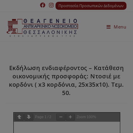
Προστασία Προσωπικών Δεδομένων
Menu
Εκδήλωση ενδιαφέροντος – Κατάθεση
οικονομικής προσφοράς: Ντοσιέ με
κορδόνι ( x3 κορδόνια, 25x35x10). Τεμ.
50.
Page
1
/
2
Zoom
100%