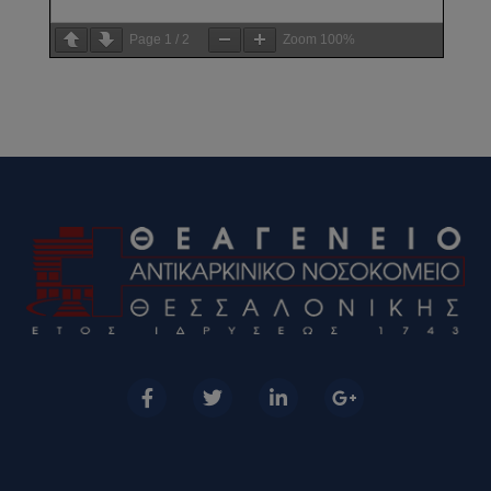
Page
1
/
2
Zoom
100%