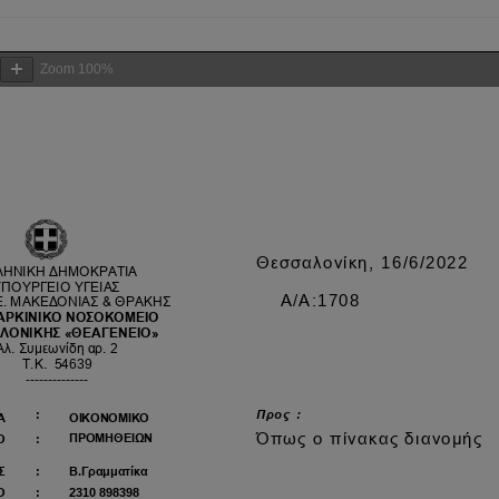
Zoom
100%