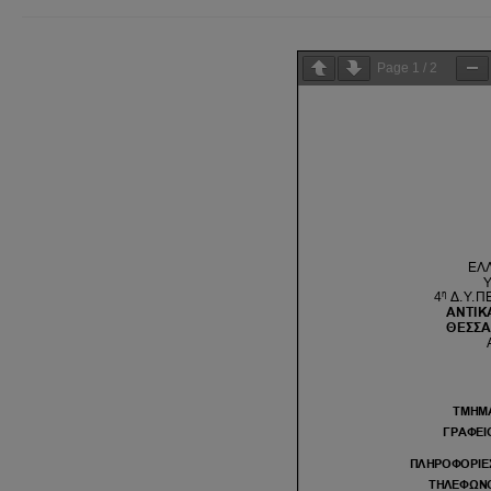
Page
1
/
2