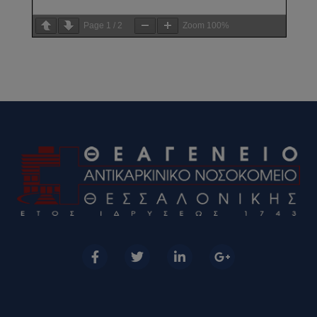
Page
1
/
2
Zoom
100%