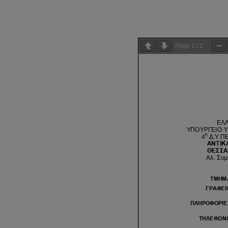
Page
1
/
2