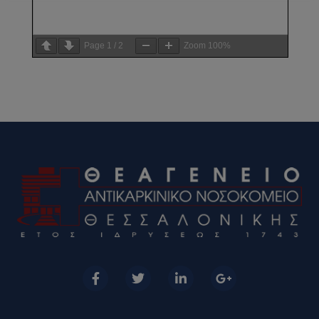
Page
1
/
2
Zoom
100%