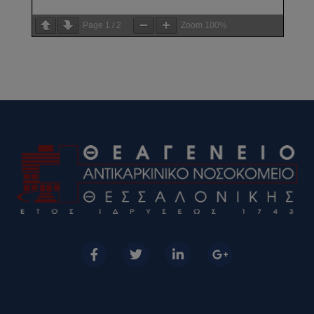
Page
1
/
2
Zoom
100%